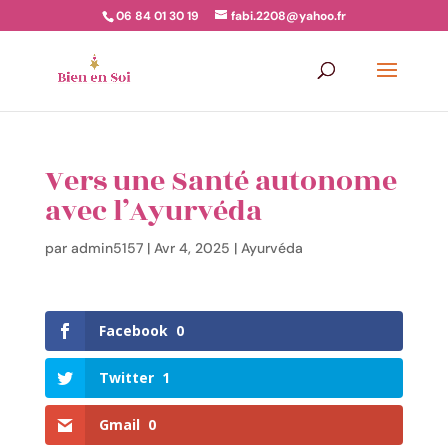
06 84 01 30 19
fabi.2208@yahoo.fr
Vers une Santé autonome
avec l’Ayurvéda
par
admin5157
|
Avr 4, 2025
|
Ayurvéda
Facebook
0
Twitter
1
Gmail
0