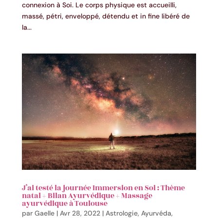
connexion à Soi. Le corps physique est accueilli,
massé, pétri, enveloppé, détendu et in fine libéré de
la...
J’ai testé la journée Immersion en Soi : Thème
natal + Bilan Ayurvédique + Massage
ayurvédique à Toulouse
par
Gaelle
|
Avr 28, 2022
|
Astrologie
,
Ayurvéda
,