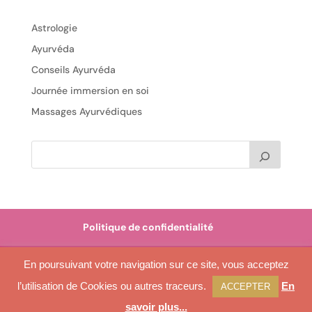
Astrologie
Ayurvéda
Conseils Ayurvéda
Journée immersion en soi
Massages Ayurvédiques
Politique de confidentialité
En poursuivant votre navigation sur ce site, vous acceptez
l’utilisation de Cookies ou autres traceurs.
En
Bien en Soi - 2021 - Tous droits réservés - Made by
ACCEPTER
Gaelle Neuvic.
savoir plus...